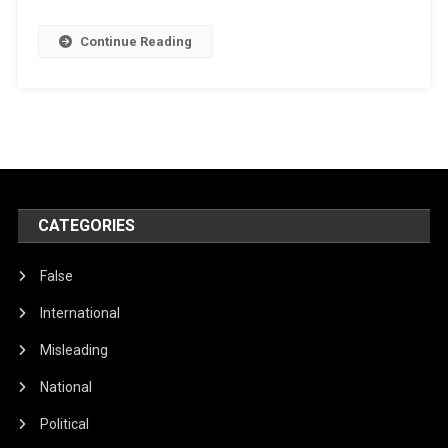
کور
کې
Continue Reading
نه
دي
موندل
شوي
CATEGORIES
False
International
Misleading
National
Political