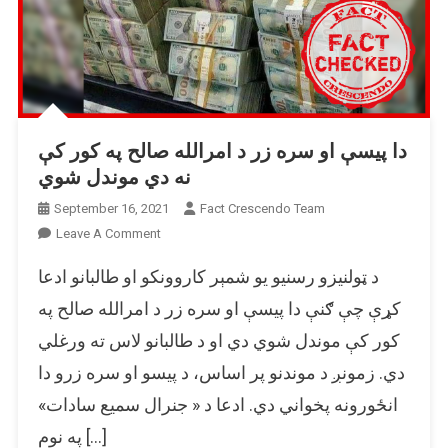
دا پیسې او سره زر د امرالله صالح په کور کې
نه دي موندل شوي
September 16, 2021
Fact Crescendo Team
On
Leave A Comment
دا
د ټولنیزو رسنیو یو شمېر کاروونکو او طالبانو ادعا
پیسې
او
کړې چې ګنې دا پیسې او سره زر د امرالله صالح په
سره
کور کې موندل شوي دي او د طالبانو لاس ته ورغلي
زر
دي. زمونږ د موندنو پر اساس، د پیسو او سره زرو دا
د
امرالله
انځورونه پخواني دي. ادعا د « جنرال سمیع سادات»
صالح
په نوم […]
په