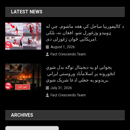
LATEST NEWS
د کالیفورنیا ساحل کې هغه ماشوم، چې له
ډوبیدو وژغورل شو، افغان نه، بلکې
امریکایي ځوان ژغورلی دی.
August 1, 2026
Fact Crescendo Team
پخواني او په دیجیتال توګه بدل شوي
انځورونه پر اسلامآباد وروستي ایراني
بريدونو په جعلي ادعا شریک شوي.
July 31, 2026
Fact Crescendo Team
ARCHIVES
Archives