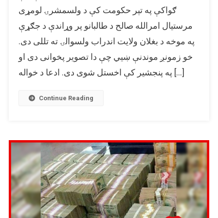
د
ګواکې په تېر حکومت کې د ولسمشرۍ لومړی
جګړې
مرستیال امرالله صالح د طالبانو پر وړاندې د جګړې
لپاره
په موخه د بغلان ولایت اندراب ولسوالۍ ته تللی دی.
بغلان
ته
خو زمونږ موندنې ښيي چې دا تصویر پخوانی دی او
نه
په پنجشیر کې اخستل شوی دی. ادعا د خواله […]
دی
تللی
Continue Reading