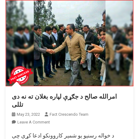
امرالله صالح د جګړې لپاره بغلان ته نه دی
تللی
May 23, 2022
Fact Crescendo Team
On
Leave A Comment
امرالله
د خواله رسنیو یو شمېر کاروونکو ادعا کړې چې
صالح