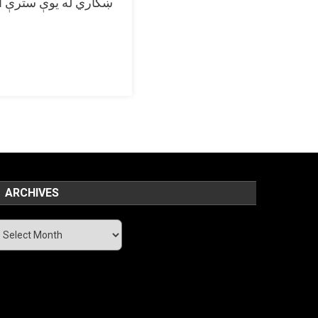
ښکاري له یوې سترې ال
ARCHIVES
chives