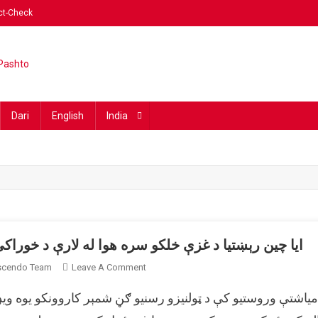
ct-Check
ding fact-checking website in 
Dari
English
India
ایا چین رېښتیا د غزې خلکو سره هوا له لارې د خورا
On
escendo Team
Leave A Comment
ایا
ل می میاشتې وروستیو کې د ټولنیزو رسنیو ګڼ شمېر کاروونکو یوه 
چین
رېښتیا