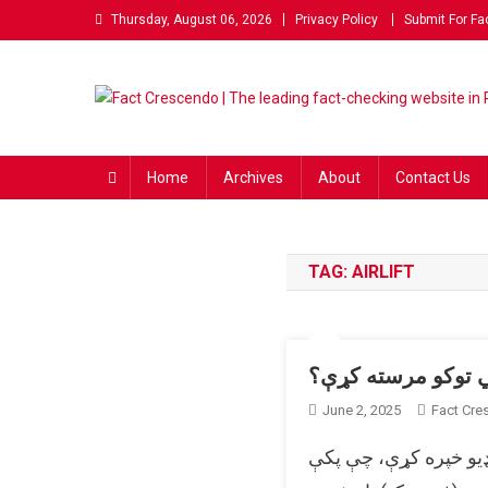
Skip
Thursday, August 06, 2026
Privacy Policy
Submit For Fa
to
content
Fact Crescendo | The lea
The Fact behind every viral news!
Home
Archives
About
Contact Us
TAG:
AIRLIFT
کي توکو مرسته کړې؟
June 2, 2025
Fact Cr
ویډیو خپره کړې، چې پکې