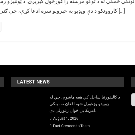
وتکې ځمکې ته د توکو مرسته را غورځول کیږيږي. د ټولنیزو رسن
د
کاروونکو د دې ویډیو په خپرولو سره ادعا کړې، چې ګني تازه چین د هوا له لارې […]
غزې
خلکو
سره
هوا
له
لارې
د
خوراکي
توکو
مرسته
LATEST NEWS
کړې؟
Ar
د کالیفورنیا ساحل کې هغه ماشوم، چې له
ډوبیدو وژغورل شو، افغان نه، بلکې
امریکایي ځوان ژغورلی دی.
August 1, 2026
Fact Crescendo Team