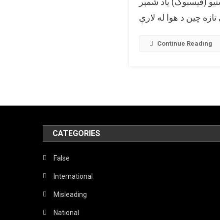
یو (فیسبوک) یاد شمېر
Continue Reading
CATEGORIES
False
International
Misleading
National