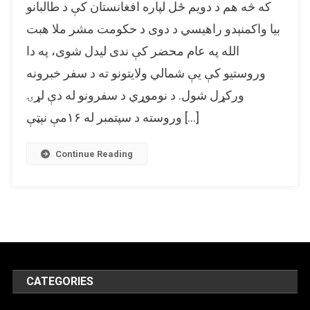
که څه هم د دویم ځل لپاره افغانستان کې د طالبانو
پخوانی
او
بیا واکمنېدو راهیسي د دوی د حکومت مشر ملا هبت
بې
الله په عام محضر کې ندی لیدل شوی، په دا
تړاوه
وروستیو کې یې شمالي ولایتونو ته د سفر خبرونه
انځور
د
ورکړل شول. د نوموړي د سفرونو له دې لړۍ
طالبانو
وروسته د سپتمبر له ۱۶مې نېټې […]
د
مشر
د
Continue Reading
رورستي
سفر
انځور
په
توګه
خپور
شوی.
CATEGORIES