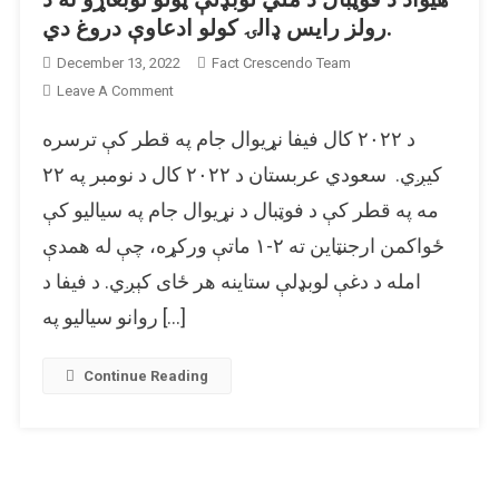
رولز رایس ډالۍ کولو ادعاوې دروغ دي.
December 13, 2022
Fact Crescendo Team
On
Leave A Comment
د
د ۲۰۲۲ کال فیفا نړیوال جام په قطر کې ترسره
سعودي
ولیعهد
کیږي. سعودي عربستان د ۲۰۲۲ کال د نومبر په ۲۲
محمد
مه په قطر کې د فوټبال د نړیوال جام په سیالیو کې
بن
ځواکمن ارجنټاین ته ۲-۱ ماتې ورکړه، چې له همدې
سلمان
لخوا
امله د دغې لوبډلې ستاینه هر ځای کېږي. د فیفا د
د
روانو سیالیو په […]
دغه
هیواد
د
Continue Reading
فوټبال
د
ملي
لوبډلې