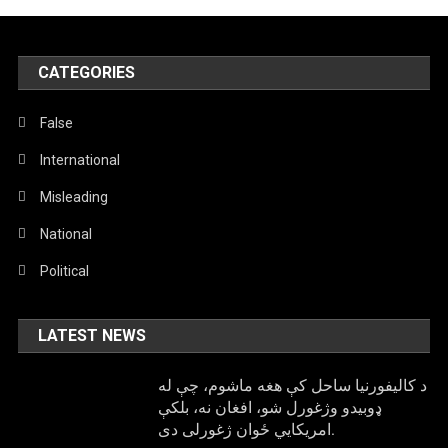
ټولو
لوبغاړو
ته
د
CATEGORIES
رولز
رایس
False
ډالۍ
International
کولو
ادعاوې
Misleading
دروغ
دي.
National
Political
LATEST NEWS
د کالیفورنیا ساحل کې هغه ماشوم، چې له
ډوبیدو وژغورل شو، افغان نه، بلکې
امریکایي ځوان ژغورلی دی.