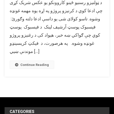
د ټولنیزو رسنیو ځینو کاروونکو یو عکس شریک کړی
عکس
د
چې ادعا کوي د کرنیزو پروژو په اړه یوه مهمه غونډه
چارواکو
وشوه. تاسو کولای شی يو داسې ادعا دلته وګورئ:
د
فېسبوک پوسټ آرشيف لینک د فیسبوک پوسټ
وروستي
ناستې
کوي چې ګواکي ښه خبر، هیواد کی د رغنیزو پروژو
په
غونډه وشوه. په هرصورت، د فیکټ کریسینډو
توګه
شریک
موندنې ښیي […]
شوی.
Continue Reading
CATEGORIES