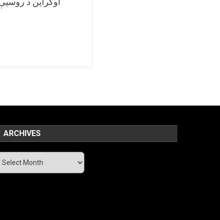
اوکراین د روسیې 
ARCHIVES
chives