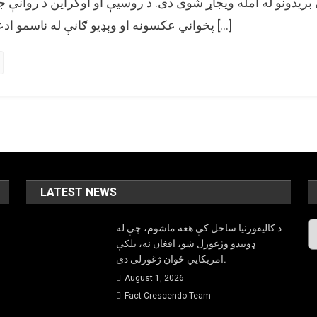
بریدونو له امله ویجاړ شوی دی. د روسیې او اوکراین د روانې 
چاودنې
پخواني عکسونه او وېډیو ګانې له ناسمو ادعا ګانو سره خپاره شوي […]
وېډیو
د
اوکراین
د
وېجاړۍ
په
توګه
خپره
شوې
LATEST NEWS
Ar
د کالیفورنیا ساحل کې هغه ماشوم، چې له
ډوبیدو وژغورل شو، افغان نه، بلکې
امریکایي ځوان ژغورلی دی.
August 1, 2026
Fact Crescendo Team