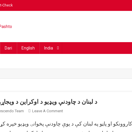
ct-Check
ding fact-checking website in 
Dari
English
India
د لبنان د چاودنې وېډیو د اوکراین د وېجا
On
rescendo Team
Leave A Comment
د
کاروونکو او پاڼو په لبنان کې د یوې چاودنې پخوانۍ وېډیو خپره 
لبنان
د