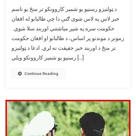
د
د ټولنیزو رسنیو یو شمېر کاروونکو تر منځ یو ناسم
طالبانو
او
خبر لاس په لاس شوی ګنې دا چې طالبانو له افغان
افغان
حکومت سره په شپږ میاشتني اوربند سلا شوي.
حکومت
زمونږ د موندنو پر اساس، د طالبانو او افغان حکومت
تر
منځ
تر منځ د اوربند خبر حقیقت نه لري. ادعا د ټولنیزو
د
رسنیو یو شمېر کاروونکو ویلي […]
۶
میاشتنی
اوربند
Continue Reading
خبر
ناسم
دی