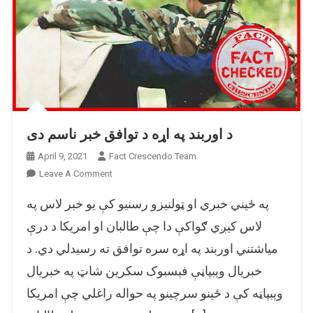
د اوربند په اړه د توافق خبر ناسم دی
April 9, 2021
Fact Crescendo Team
On
Leave A Comment
د
په ځیني خبري او ټولنیزو رسنیو کې یو خبر لاس په
اوربند
په
لاس کیږي ګواکې دا چې طالبان او امریکا د درې
اړه
میاشتني اوربند په اړه سره توافق ته رسیدلي دي. د
د
خبریال وېبپاڼې فېسبوک سکرین شاټ په خبریال
توافق
خبر
وېبپاڼه کې د ځینو سرچینو په حواله راغلي چې امریکا
ناسم