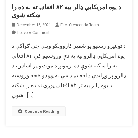
د یوه امریکایي ډالر بیه ۸۲ افغانۍ ته نه ده را
ښکته شوې
December 16, 2021
Fact Crescendo Team
On
Leave A Comment
د
د ټولنیزو رسنیو یو شمېر کاروونکو ویلي چې ګواکې د
یوه
امریکایي
یوه امریکایي ډالرو بیه په دې وروستیو کې ۸۲ افغانۍ
ډالر
ته را ښکته شوې ده. زمونږ د موندنو پر اساس، د
بیه
ډالرو پر وړاندې د افغانۍ د بیې له ټېټېدو څخه وروسته
۸۲
افغانۍ
د یوه ډالر بیه تر ۸۲ افغانۍ پورې نه ده را ښکته
ته
شوې. […]
نه
ده
را
Continue Reading
ښکته
شوې