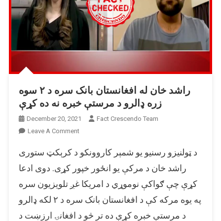
راشد خان له افغانستان بانک سره د ۲ سوه
زره ډالرو د مرستې خبره نه ده کړې
December 20, 2021
Fact Crescendo Team
On
Leave A Comment
راشد
د ټولنیزو رسنیو یو شمېر کاروونکو د کرېکټ ستوری
خان
له
راشد خان د مرکې یو انځور خپور کړی. دوی ادعا
افغانستان
کړې چې ګواکې نوموړي د امریکا غږ تلویزیون سره
بانک
په یوه مرکه کې د افغانستان بانک سره د ۲ لکه ډالرو
سره
د
د مرستې خبره کړې ده تر څو د افغانۍ ارزښت د