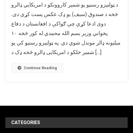
د ټولنیزو رسنیو یو شمېر کاروونکو د امریکايي ډالرو
دفاع
پخوانی
څخه د صندوق (سیف) یو ډک عکس پست کړی دی.
وزیر
دوی ادعا کړې چې ګواکې د افغانستان د دفاع
بسم
پخواني وزیر بسم الله محمدي له کور څخه ۱۰
الله
خان
میلیونه ډالر موندل شوي دي. په ټولنیزو رسنیو کې یو
له
شمیر خلکو د امریکایی ډالرو څخه ډک د […]
کور
څخه
د
Continue Reading
ډالرو
موندلو
ادعا
په
اړه
یو
پخوانی
او
CATEGORIES
نا