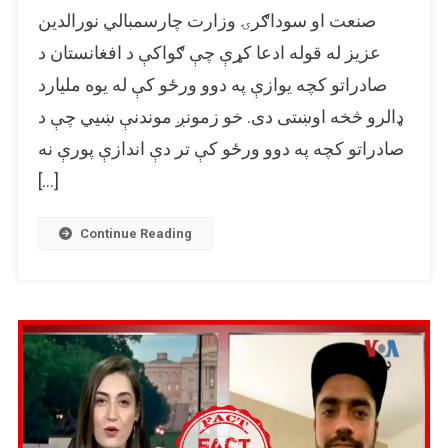
افغانستان
صنعت او سوداګرۍ وزارت چارسمبالي نورالدین
صادرات
عزیز له قوله ادعا کړې چې ګواکې د افغانستان د
یوازې
صادراتو کچه یوازې په دوو ورځو کې له یوه ملیارد
په
دوو
ډالرو څخه اوښتی دی. خو زمونږ موندنې ښيي چې د
ورځو
صادراتو کچه په دوو ورځو کې تر دې اندازې پورې نه
کې
تر
[…]
یو
ملیارد
Continue Reading
ډالرو
اوښتی؟