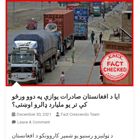
ایا د افغانستان صادرات یوازې په دوو ورځو
کې تر یو ملیارد ډالرو اوښتی؟
December 30, 2021
Fact Crescendo Team
On
Leave A Comment
ایا
د ټولنیزو رسنیو یو شمېر کاروونکو د افغانستان
د