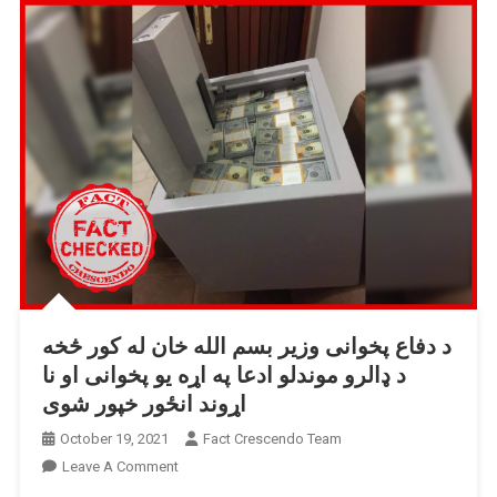
د دفاع پخوانی وزیر بسم الله خان له کور څخه
د ډالرو موندلو ادعا په اړه یو پخوانی او نا
اړوند انځور خپور شوی
October 19, 2021
Fact Crescendo Team
On
Leave A Comment
د