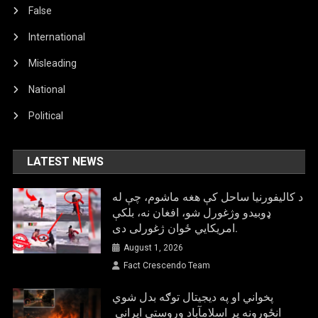
اړوند
False
انځور
International
خپور
شوی
Misleading
National
Political
LATEST NEWS
د کالیفورنیا ساحل کې هغه ماشوم، چې له
ډوبیدو وژغورل شو، افغان نه، بلکې
امریکایي ځوان ژغورلی دی.
August 1, 2026
Fact Crescendo Team
پخواني او په دیجیتال توګه بدل شوي
انځورونه پر اسلامآباد وروستي ایراني