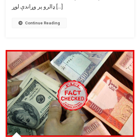
۲
ډالرو پر وړاندې لوړ […]
سوه
زره
ډالرو
Continue Reading
د
مرستې
خبره
نه
ده
کړې